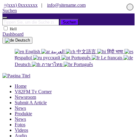
+(xxx) 0xxxxxxx
|
info@sitename.com
Suchen
Suchen
Hell
Dashboard
Deutsch
English
العربية
中文語言
हिंदी भाषा
हespañol
русский
Português
Le français
Deutsch
ภาษาไทย
Português
Home
V82FM Tv Corner
Newsroom
Submit A Article
News
Produkte
News
Fotos
Videos
Audio