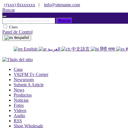
+(xxx) 0xxxxxxx
|
info@sitename.com
Buscar
Buscar
Claro
Panel de Control
हespañol
English
العربية
中文語言
हिंदी भाषा
ह
Casa
V82FM Tv Corner
Newsroom
Submit A Article
News
Productos
Noticias
Fotos
Videos
Audio
RSS
Shop Wholesale