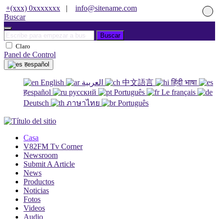
+(xxx) 0xxxxxxx
|
info@sitename.com
Buscar
Buscar
Claro
Panel de Control
हespañol
English
العربية
中文語言
हिंदी भाषा
हespañol
русский
Português
Le français
Deutsch
ภาษาไทย
Português
Casa
V82FM Tv Corner
Newsroom
Submit A Article
News
Productos
Noticias
Fotos
Videos
Audio