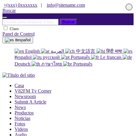
+(xxx) 0xxxxxxx
|
info@sitename.com
Buscar
Buscar
Claro
Panel de Control
हespañol
English
العربية
中文語言
हिंदी भाषा
हespañol
русский
Português
Le français
Deutsch
ภาษาไทย
Português
Casa
V82FM Tv Corner
Newsroom
Submit A Article
News
Productos
Noticias
Fotos
Videos
Audio